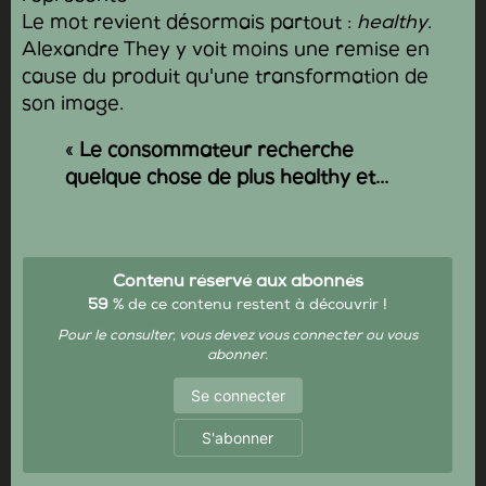
Le mot revient désormais partout :
healthy
.
Alexandre They y voit moins une remise en
cause du produit qu'une transformation de
son image.
«
Le consommateur recherche
quelque chose de plus healthy et...
Contenu réservé aux abonnés
59
% de ce contenu restent à découvrir !
Pour le consulter, vous devez vous connecter ou vous
abonner.
Se connecter
S'abonner