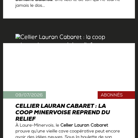
Domaine Balansa
. Une liberté de ton qui ne tourne
jamais le dos...
Par
Antoine Gerbelle
09/07/2026
ABONNÉS
CELLIER LAURAN CABARET : LA
COOP MINERVOISE REPREND DU
RELIEF
À Laure-Minervois, le
Cellier Lauran Cabaret
prouve qu’une vieille cave coopérative peut encore
avoir des idées neuves. Sous la houlette de son