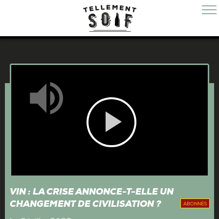
Mute
Play
Video
VIN : LA CRISE ANNONCE-T-ELLE UN
CHANGEMENT DE CIVILISATION ?
ABONNÉS