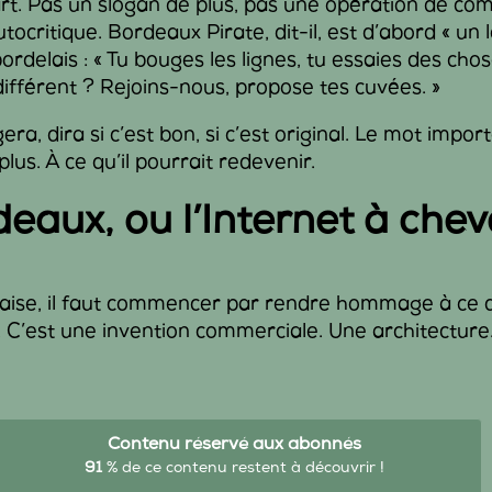
art. Pas un slogan de plus, pas une opération de co
tocritique. Bordeaux Pirate, dit-il, est d’abord « un 
ordelais : « Tu bouges les lignes, tu essaies des chos
différent ? Rejoins-nous, propose tes cuvées. »
a, dira si c’est bon, si c’est original. Le mot import
t plus. À ce qu’il pourrait redevenir.
eaux, ou l’Internet à chev
aise, il faut commencer par rendre hommage à ce q
. C’est une invention commerciale. Une architectur
Contenu réservé aux abonnés
91
% de ce contenu restent à découvrir !