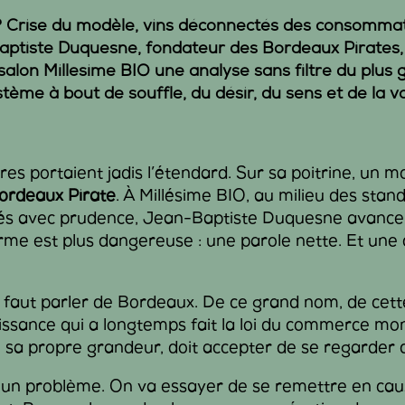
? Crise du modèle, vins déconnectés des consommate
Baptiste Duquesne, fondateur des
Bordeaux Pirates
e salon Millesime BIO une analyse sans filtre du plus
tème à bout de souffle, du désir, du sens et de la va
res portaient jadis l’étendard. Sur sa poitrine, un m
ordeaux Pirate
. À Millésime BIO, au milieu des stan
evés avec prudence, Jean-Baptiste Duquesne avance
me est plus dangereuse : une parole nette. Et une 
il faut parler de Bordeaux. De ce grand nom, de cett
uissance qui a longtemps fait la loi du commerce mo
e sa propre grandeur, doit accepter de se regarder d
a un problème. On va essayer de se remettre en cau