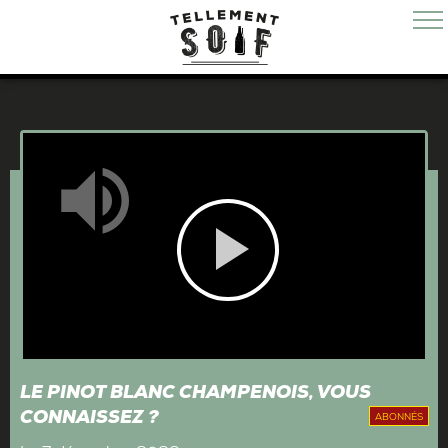
Mute
Play
Video
LE PINOT BLANC CHAMPENOIS, VOUS
CONNAISSEZ ?
ABONNÉS