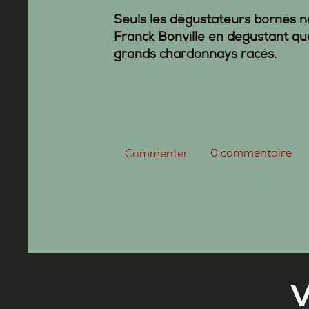
Seuls les dégustateurs bornés ne
Franck Bonville
en dégustant qua
grands chardonnays racés.
0
commentaire
Commenter