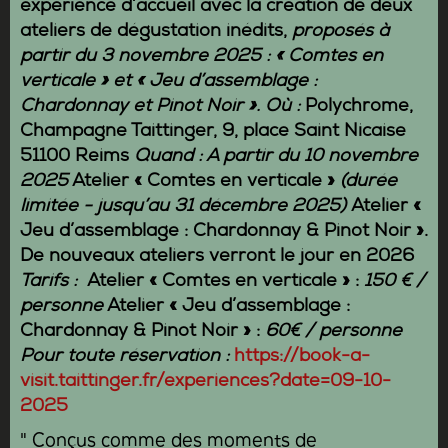
expérience d’accueil avec la création de deux
ateliers de dégustation inédits,
proposés à
partir du 3 novembre 2025 : « Comtes en
verticale » et « Jeu d’assemblage :
Chardonnay et Pinot Noir ».
Où :
Polychrome,
Champagne Taittinger, 9, place Saint Nicaise
51100 Reims
Quand
: A partir du 10 novembre
2025
Atelier
« Comtes en verticale »
(durée
limitée - jusqu’au 31 décembre 2025)
Atelier
«
Jeu d’assemblage : Chardonnay & Pinot Noir ».
De nouveaux ateliers verront le jour en 2026
Tarifs
:
Atelier
« Comtes en verticale » :
150 € /
personne
Atelier
« Jeu d’assemblage :
Chardonnay & Pinot Noir » :
60€ / personne
Pour toute réservation
:
https://book-a-
visit.taittinger.fr/experiences?date=09-10-
2025
" Conçus comme des moments de