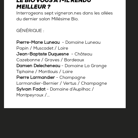
LE BIO VOUS A T-IL RENDU
MEILLEUR ?
Interrogeons sept vigneron.nes dans les allées
du dernier salon Millésime Bio.
GÉNÉRIQUE :
Pierre-Marie Luneau
- Domaine Luneau
Papin / Muscadet / Loire
Jean-Baptiste Duquesne
- Château
Cazebonne / Graves / Bordeaux
Damien Delecheneau
- Domaine La Grange
Tiphaine / Montlouis / Loire
Pierre Larmandier
- Champagne
Larmandier-Bernier / Vertus / Champagne
Sylvain Fadat
- Domaine d’Aupilhac /
Montpeyroux /...
Par
Antoine Gerbelle