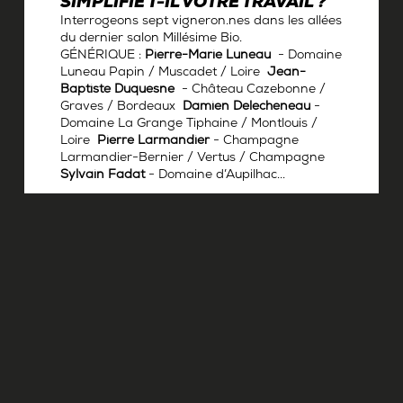
SIMPLIFIE T-IL VOTRE TRAVAIL ?
Interrogeons sept vigneron.nes dans les allées
du dernier salon Millésime Bio.
GÉNÉRIQUE :
Pierre-Marie Luneau
- Domaine
Luneau Papin / Muscadet / Loire
Jean-
Baptiste Duquesne
- Château Cazebonne /
Graves / Bordeaux
Damien Delecheneau
-
Domaine La Grange Tiphaine / Montlouis /
Loire
Pierre Larmandier
- Champagne
Larmandier-Bernier / Vertus / Champagne
Sylvain Fadat
- Domaine d’Aupilhac...