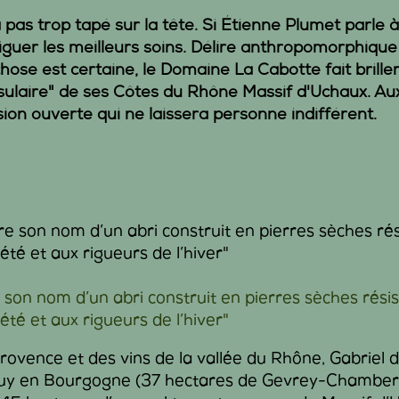
a pas trop tapé sur la tête. Si
Étienne Plumet
parle à
uer les meilleurs soins. Délire anthropomorphique
chose est certaine, le
Domaine La Cabotte
fait brill
sulaire" de ses
Côtes du Rhône Massif d'Uchaux
. Au
on ouverte qui ne laissera personne indifférent.
 son nom d’un abri construit en pierres sèches rési
été et aux rigueurs de l’hiver"
vence et des vins de la vallée du Rhône, Gabriel d
huy en Bourgogne (37 hectares de Gevrey-Chambert