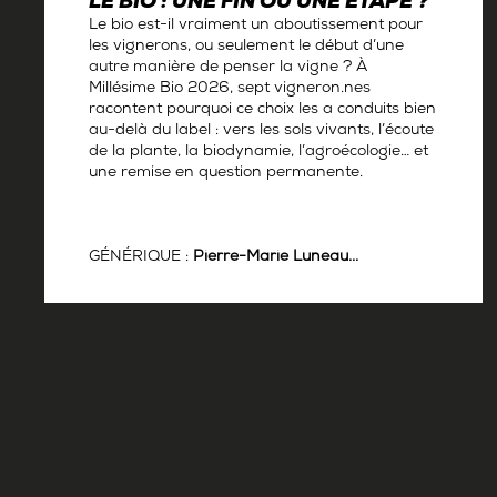
LE BIO : UNE FIN OU UNE ÉTAPE ?
Le bio est-il vraiment un aboutissement pour
les vignerons, ou seulement le début d’une
autre manière de penser la vigne ? À
Millésime Bio 2026, sept vigneron.nes
racontent pourquoi ce choix les a conduits bien
au-delà du label : vers les sols vivants, l’écoute
de la plante, la biodynamie, l’agroécologie… et
une remise en question permanente.
GÉNÉRIQUE :
Pierre-Marie Luneau...
Par
Antoine Gerbelle