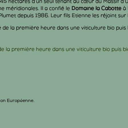
 45 hectares d’un seul tenant au cœur du Massif d’
 méridionales. Il a confié le
Domaine la Cabotte
à 
 Plumet depuis 1986. Leur fils Etienne les réjoint su
 la première heure dans une viticulture bio puis 
nion Européenne.