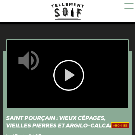
Mute
Play
Video
SAINT POURÇAIN : VIEUX CÉPAGES,
VIEILLES PIERRES ET ARGILO-CALCAIRE
ABONNÉS