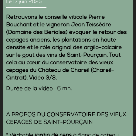
Le 17 juin 2025
Retrouvons le conseillé viticole
Pierre
Bouchant
et le vigneron
Jean Teissèdre
(Domaine des Bérioles) évoquer le retour des
cépages anciens, les plantations en haute
densité et le rôle original des argilo-calcaire
sur le goût des vins de
Saint-Pourçain.
Tout
cela au cœur du conservatoire des vieux
cépages du Château de Chareil (Chareil-
Cintrat).
Vidéo 3/3.
Durée de la vidéo : 6 mn.
A PROPOS DU CONSERVATOIRE DES VIEUX
CEPAGES DE SAINT-POURÇAIN
" Véritable
jardin de ceps
à flanc de coteau