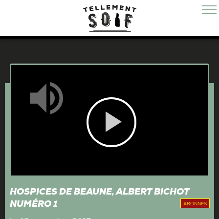
Mute
Play
Video
HOSPICES DE BEAUNE, ALBERT BICHOT
NUMÉRO 1
ABONNÉS