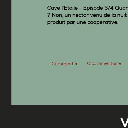
Cave l'Etoile
- Episode 3/4 Quan
? Non, un nectar venu de la nui
produit par une coopérative.
0
commentaire
Commenter