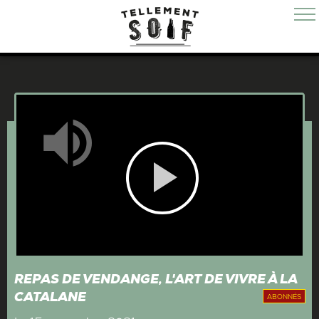
Mute
Play
Video
REPAS DE VENDANGE, L'ART DE VIVRE À LA
CATALANE
ABONNÉS