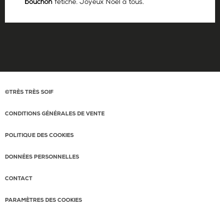
bouchon
fétiche. Joyeux Noël à tous.
Par
Antoine Gerbelle
Ophélie Neiman
©TRÈS TRÈS SOIF
CONDITIONS GÉNÉRALES DE VENTE
POLITIQUE DES COOKIES
DONNÉES PERSONNELLES
CONTACT
PARAMÈTRES DES COOKIES