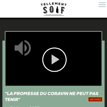
Mute
Play
Video
"LA PROMESSE DU CORAVIN NE PEUT PAS
TENIR"
ABONNÉS