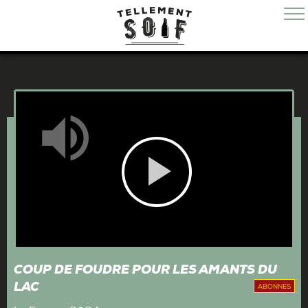
Mute
Play
Video
COUP DE FOUDRE POUR LES AMANTS DU
LAC
ABONNÉS