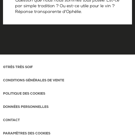
Question que nous nous sommes tous posée.
Est-ce
par simple tradition ? Ou est-ce utile pour le vin ?
Réponse transparente d'Ophélie.
Par
Ophélie Neiman
©TRÈS TRÈS SOIF
CONDITIONS GÉNÉRALES DE VENTE
POLITIQUE DES COOKIES
DONNÉES PERSONNELLES
CONTACT
PARAMÈTRES DES COOKIES