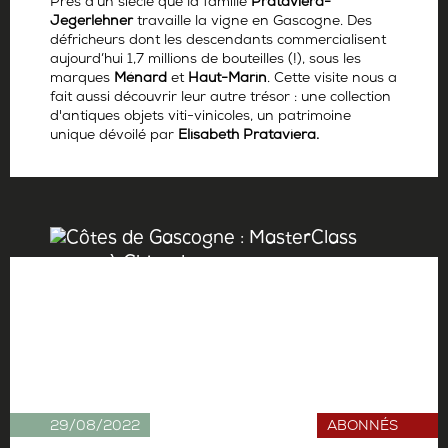
Près d’un siècle que la famille
Prataviera-
Jegerlehner
travaille la vigne en Gascogne. Des
défricheurs dont les descendants commercialisent
aujourd’hui 1,7 millions de bouteilles (!), sous les
marques
Ménard
et
Haut-Marin
. Cette visite nous a
fait aussi découvrir leur autre trésor : une collection
d'antiques objets viti-vinicoles, un patrimoine
unique dévoilé par
Elisabeth Prataviera.
Par
Antoine Gerbelle
29/08/2022
ABONNÉS