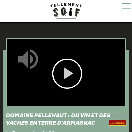
Mute
Play
Video
DOMAINE PELLEHAUT : DU VIN ET DES
VACHES EN TERRE D’ARMAGNAC
ABONNÉS