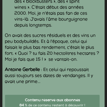
des « blockbusters », des « spirit
wines ». C'était début des années
2000. Moi, je n'étais pas fan de ces
vins-là. J'avais l’âme bourguignone
depuis longtemps.
On avait des sucres résiduels et des vins un
peu bodybuildés. Et à l'époque, celui qui
faisait le plus bas rendement, c'était le plus
fort. « Quoi ? tu fais 20 hectolitres hectares ?
Moi je fais que 15 ! » se vantait-on.
Antoine Gerbelle
: Et celui qui repoussait
aussi toujours ses dates de vendanges. Il y
avait une prime...
Contenu réservé aux abonnés
84
% de ce contenu restent à découvrir !