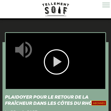
Mute
Play
Video
PLAIDOYER POUR LE RETOUR DE LA
FRAÎCHEUR DANS LES CÔTES DU RHÔNE
ABONNÉS