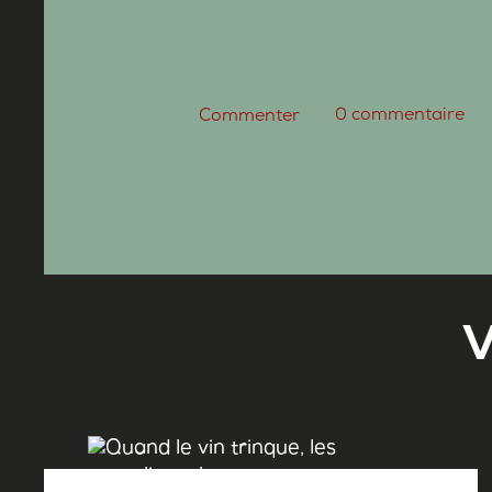
0
commentaire
Commenter