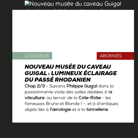
11/03/2021
ABONNÉS
NOUVEAU MUSÉE DU CAVEAU
GUIGAL : LUMINEUX ÉCLAIRAGE
DU PASSÉ RHODANIEN
Chap 2/3
- Suivons
Philippe Guigal
dans la
passionnante visite des salles dédiées à l
a
viticulture
, au terroir de la
Côte-Rôtie
- les
fameuses Brune et Blonde ! -, et à d'antiques
objets liés à
l'œnologie
et à la
tonnellerie
.
Par
Antoine Gerbelle