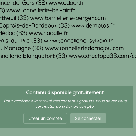
sance-du-Gers (32) www.adour.fr
3) www.tonnellerie-bel-air.fr
ertheuil (33) www.tonnellerie-berger.com
-Caprais-de-Bordeaux (33) www.demptos.fr
Médoc (33) www.nadalie.fr
nis-du-Pile (33) www.tonnellerie-sylvain.fr
ou Montagne (33) www.tonnelleriedarnajou.com
nellerie Blanquefort (33) www.cdfacfppa33.com/ca
Contenu disponible gratuitement
Pour accéder à la totalité des contenus gratuits, vous devez vous
connecter ou créer un compte.
Créer un compte
Se connecter