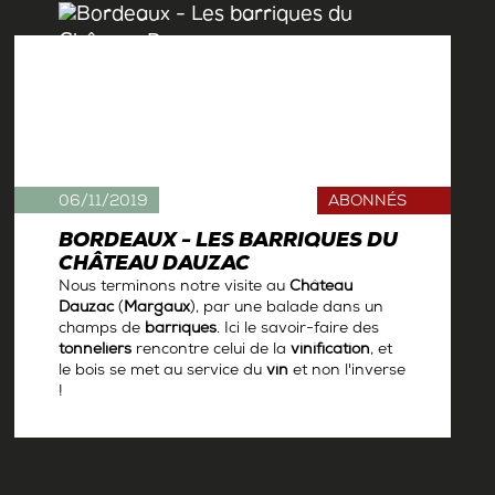
06/11/2019
ABONNÉS
BORDEAUX - LES BARRIQUES DU
CHÂTEAU DAUZAC
Nous terminons notre visite au
Château
Dauzac
(
Margaux
), par une balade dans un
champs de
barriques
. Ici le savoir-faire des
tonneliers
rencontre celui de la
vinification
, et
le bois se met au service du
vin
et non l'inverse
!
Par
Antoine Gerbelle