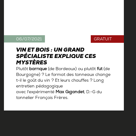
06/07/2021
GRATUIT
VIN ET BOIS : UN GRAND
SPÉCIALISTE EXPLIQUE CES
MYSTÈRES
Plutôt
barrique
(de Bordeaux) ou plutôt
fût
(de
Bourgogne) ? Le format des tonneaux change
t-il le goût du vin ? Et leurs chauffes ? Long
entretien pédagogique
avec l'expérimenté
Max Gigandet
, D.-G du
tonnelier François Frères.
Par
Antoine Gerbelle