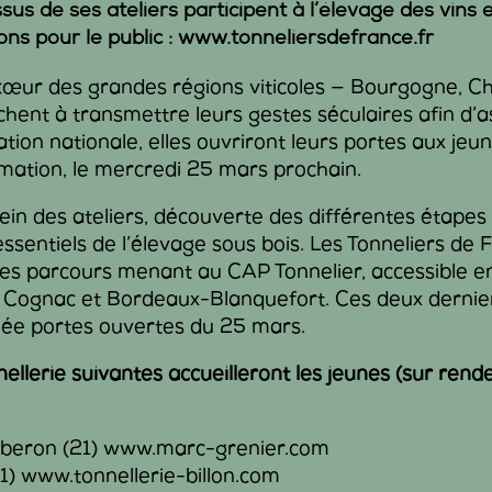
sus de ses ateliers participent à l’élevage des vins 
ons pour le public : www.tonneliersdefrance.fr
cœur des grandes régions viticoles — Bourgogne, C
chent à transmettre leurs gestes séculaires afin d’a
dération nationale, elles ouvriront leurs portes aux j
rmation, le mercredi 25 mars prochain.
ein des ateliers, découverte des différentes étapes
ssentiels de l’élevage sous bois. Les Tonneliers de
es parcours menant au CAP Tonnelier, accessible en
, Cognac et Bordeaux-Blanquefort. Ces deux dernie
rnée portes ouvertes du 25 mars.
nellerie suivantes accueilleront les jeunes (sur rend
rberon (21) www.marc-grenier.com
21) www.tonnellerie-billon.com